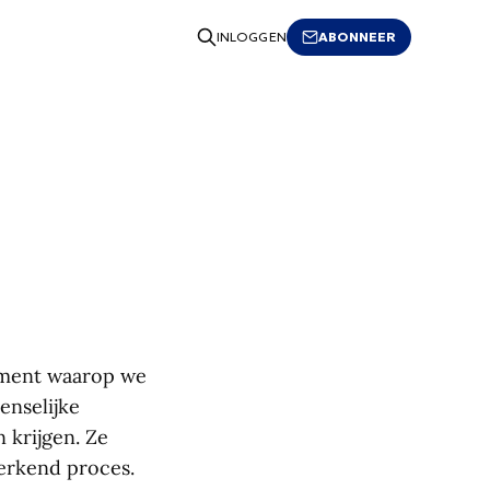
ABONNEER
INLOGGEN
moment waarop we
enselijke
 krijgen. Ze
terkend proces.