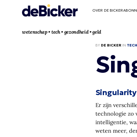
OVER DE BICKER
ABONN
wetenschap • tech • gezondheid • geld
BY
DE BICKER
IN
TEC
Sin
Singularity
Er zijn verschil
technologie zo 
intelligentie, 
weten meer, den