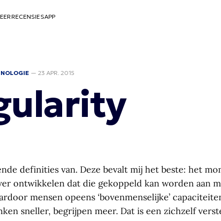
EER
RECENSIES
APP
HNOLOGIE
—
23 APR. 2015
gularity
lende definities van. Deze bevalt mij het beste: het 
ver ontwikkelen dat die gekoppeld kan worden aan m
waardoor mensen opeens ‘bovenmenselijke’ capaciteiten
ken sneller, begrijpen meer. Dat is een zichzelf vers