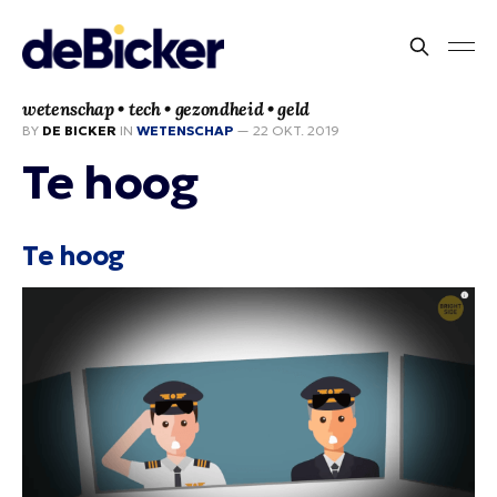
wetenschap • tech • gezondheid • geld
BY
DE BICKER
IN
WETENSCHAP
—
22 OKT. 2019
Te hoog
Te hoog