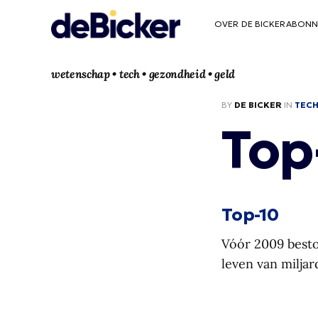
OVER DE BICKER
ABONN
wetenschap • tech • gezondheid • geld
BY
DE BICKER
IN
TEC
Top
Top-10
Vóór 2009 beston
leven van milja