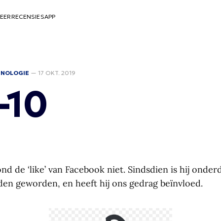
EER
RECENSIES
APP
HNOLOGIE
—
17 OKT. 2019
-10
d de ‘like’ van Facebook niet. Sindsdien is hij onder
rden geworden, en heeft hij ons gedrag beïnvloed.