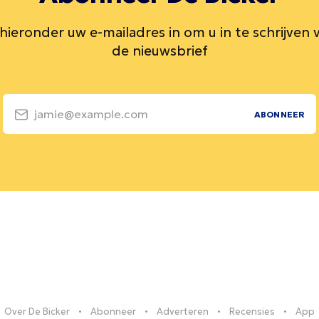
 hieronder uw e-mailadres in om u in te schrijven 
de nieuwsbrief
jamie@example.com
ABONNEER
Over De Bicker
Abonneer
Adverteren
Recensies
App